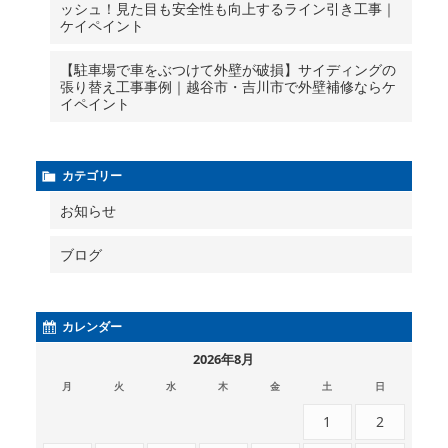
ッシュ！見た目も安全性も向上するライン引き工事｜
ケイペイント
【駐車場で車をぶつけて外壁が破損】サイディングの
張り替え工事事例｜越谷市・吉川市で外壁補修ならケ
イペイント
カテゴリー
お知らせ
ブログ
カレンダー
2026年8月
月
火
水
木
金
土
日
1
2