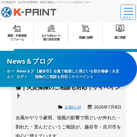
埼玉県越谷市・吉川市の外壁塗装・雨漏り調査は、ケイペイントにお任せください
屋根・外装塗装
おうちReカバー
雨漏り診断
施工実績
リフォーム
家の劣化対策
News＆ブログ
ホー
News＆ブ
【越谷市】台風で破損した雨どいを部分補修｜火災
ム
ログ
保険のご相談も対応｜ケイペイント
【越谷市】台風で破損した雨どいを部分補
修｜火災保険のご相談も対応｜ケイペイン
ト
お知らせ
2026年7月8日
台風やゲリラ豪雨、強風の影響で雨どいが外れた・
割れた・歪んだというご相談が、越谷市・吉川市を
中心に増えています。