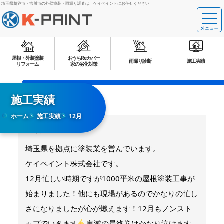
埼玉県越谷市・吉川市の外壁塗装・雨漏り調査は、ケイペイントにお任せください
屋根・外装塗装
おうちReカバー
雨漏り診断
施工実績
リフォーム
家の劣化対策
施工実績
ホーム
施工実績
12月
12月
埼玉県を拠点に塗装業を営んでいます。
ケイペイント株式会社です。
12月忙しい時期ですが1000平米の屋根塗装工事が
始まりました！他にも現場があるのでかなりの忙し
さになりましたが心が燃えます！12月もノンスト
ップでいきます
鬼滅の最終巻はかなり泣けます