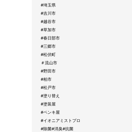
#埼玉県
#吉川市
#越谷市
#草加市
#春日部市
#三郷市
#松伏町
＃流山市
#野田市
#柏市
#松戸市
#塗り替え
#塗装屋
#ペンキ屋
#イオニアミストプロ
#除菌#消臭#抗菌