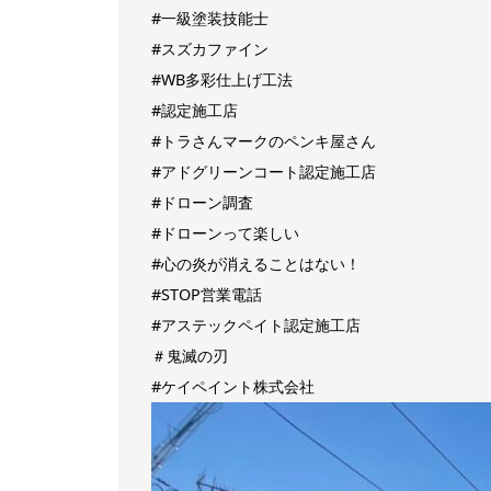
#一級塗装技能士
#スズカファイン
#WB多彩仕上げ工法
#認定施工店
#トラさんマークのペンキ屋さん
#アドグリーンコート認定施工店
#ドローン調査
#ドローンって楽しい
#心の炎が消えることはない！
#STOP営業電話
#アステックペイト認定施工店
＃鬼滅の刃
#ケイペイント株式会社