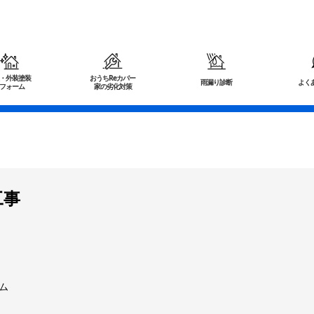
・外装塗装
おうちReカバー
雨漏り診断
よく
フォーム
家の劣化対策
工事
ム