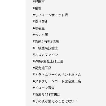
#野田市
#柏市
#リフォームサミット店
#塗り替え
#塗装屋
#ペンキ屋
#除菌#消臭#抗菌
#一級塗装技能士
#スズカファイン
#WB多彩仕上げ工法
#認定施工店
#トラさんマークのペンキ屋さん
#アドグリーンコート認定施工店
#ドローン調査
#雨漏り119吉川店
#心の炎が消えることはない！