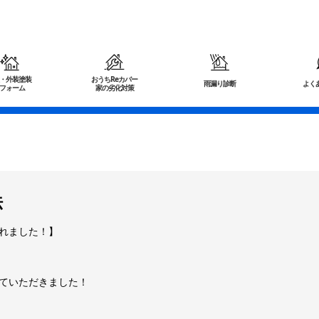
・外装塗装
おうちReカバー
雨漏り診断
よく
フォーム
家の劣化対策
法
れました！】
ていただきました！