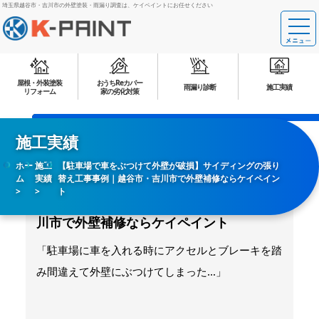
埼玉県越谷市・吉川市の外壁塗装・雨漏り調査は、ケイペイントにお任せください
屋根・外装塗装
おうちReカバー
雨漏り診断
施工実績
リフォーム
家の劣化対策
施工実績
ホー
施工
【駐車場で車をぶつけて外壁が破損】サイディングの張り
ム
実績
替え工事事例｜越谷市・吉川市で外壁補修ならケイペイン
【駐車場で車をぶつけて外壁が破損】サイ
ト
ディングの張り替え工事事例｜越谷市・吉
川市で外壁補修ならケイペイント
「駐車場に車を入れる時にアクセルとブレーキを踏
み間違えて外壁にぶつけてしまった…」