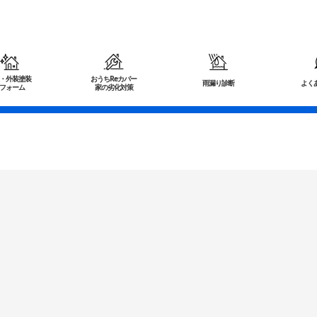
・外装塗装
おうちReカバー
雨漏り診断
よく
フォーム
家の劣化対策