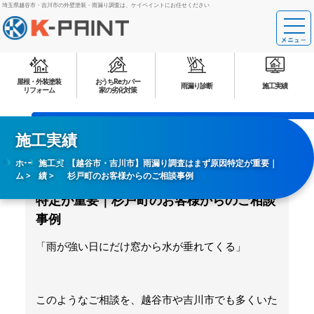
埼玉県越谷市・吉川市の外壁塗装・雨漏り調査は、ケイペイントにお任せください
屋根・外装塗装
おうちReカバー
雨漏り診断
施工実績
リフォーム
家の劣化対策
施工実績
ホー
施工実
【越谷市・吉川市】雨漏り調査はまず原因特定が重要｜
ム
績
杉戸町のお客様からのご相談事例
【越谷市・吉川市】雨漏り調査はまず原因
特定が重要｜杉戸町のお客様からのご相談
事例
「雨が強い日にだけ窓から水が垂れてくる」
このようなご相談を、越谷市や吉川市でも多くいた